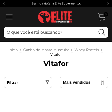
Bem-vindo(a) à Elite Suplementos
0
Início
>
Ganho de Massa Muscular
>
Whey Protein
>
Vitafor
Vitafor
Filtrar