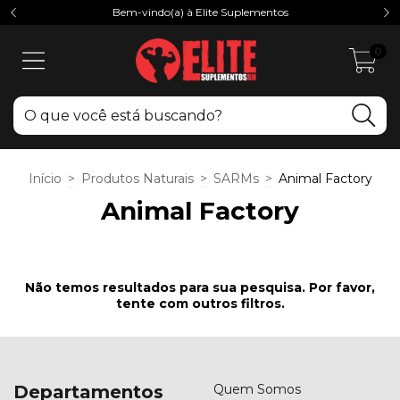
Bem-vindo(a) à Elite Suplementos
0
Início
>
Produtos Naturais
>
SARMs
>
Animal Factory
Animal Factory
Não temos resultados para sua pesquisa. Por favor,
tente com outros filtros.
Departamentos
Quem Somos