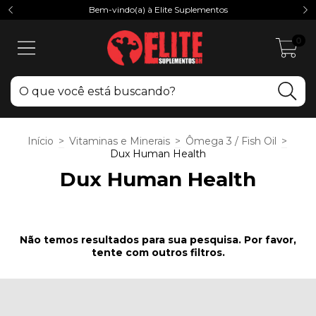
Bem-vindo(a) à Elite Suplementos
0
Início
>
Vitaminas e Minerais
>
Ômega 3 / Fish Oil
>
Dux Human Health
Dux Human Health
Não temos resultados para sua pesquisa. Por favor,
tente com outros filtros.