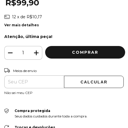
R$99,90
12
x de
R$10,17
Ver mais detalhes
Atenção, última peça!
ALTERAR CEP
Entregas para o CEP:
Meios de envio
CALCULAR
Não sei meu CEP
Compra protegida
Seus dados cuidados durante toda a compra.
Trocas e devoluções